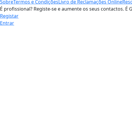
Sobre
Termos e Condições
Livro de Reclamações Online
Reso
É profissional? Registe-se e aumente os seus contactos. É G
Registar
Entrar