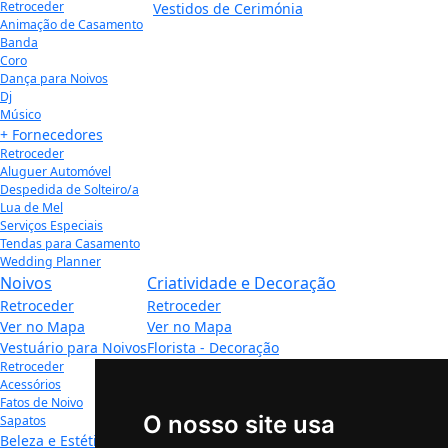
Retroceder
Vestidos de Cerimónia
Animação de Casamento
Banda
Coro
Dança para Noivos
Dj
Músico
+ Fornecedores
Retroceder
Aluguer Automóvel
Despedida de Solteiro/a
Lua de Mel
Serviços Especiais
Tendas para Casamento
Wedding Planner
Noivos
Criatividade e Decoração
Retroceder
Retroceder
Ver no Mapa
Ver no Mapa
Vestuário para Noivos
Florista - Decoração
Retroceder
Retroceder
Acessórios
Floristas para Casamento
Fatos de Noivo
Decoração para Casamento
O nosso site usa
Sapatos
Convites - Papelaria
Beleza e Estética
Retroceder