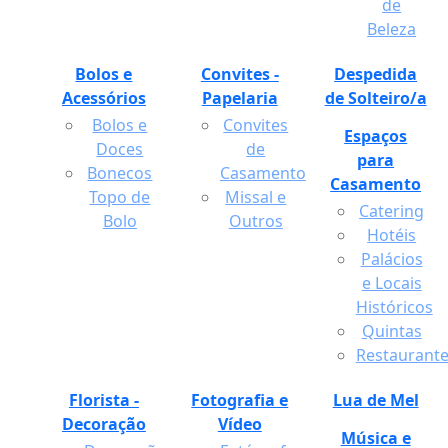
de
Beleza
Bolos e
Convites -
Despedida
Acessórios
Papelaria
de Solteiro/a
Bolos e
Convites
Espaços
Doces
de
para
Bonecos
Casamento
Casamento
Topo de
Missal e
Catering
Bolo
Outros
Hotéis
Palácios
e Locais
Históricos
Quintas
Restaurant
Florista -
Fotografia e
Lua de Mel
Decoração
Vídeo
Música e