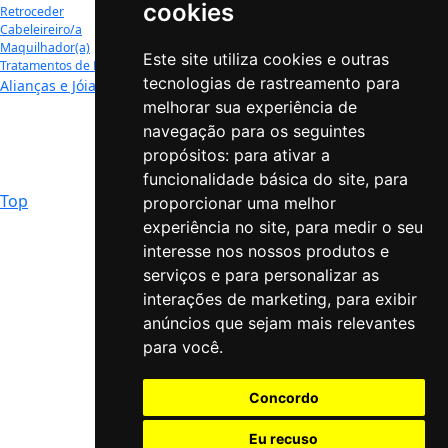
cookies
Retroceder
Convites de Casamento
Cabeleireiro/a
Missal e Outros
Maquilhador(a)
Presentes
Este site utiliza cookies e outras
Tratamentos de Beleza
Retroceder
tecnologias de rastreamento para
Alianças e Jóias
Listas de Casamento
Lembranças de Casamento
melhorar sua experiência de
Bolos e Acessórios
navegação para os seguintes
Retroceder
propósitos:
para ativar a
Bolos e Doces
funcionalidade básica do site
,
para
Bonecos Topo de Bolo
Top
proporcionar uma melhor
experiência no site
,
para medir o seu
interesse nos nossos produtos e
serviços e para personalizar as
interações de marketing
,
para exibir
anúncios que sejam mais relevantes
para você
.
Concordo
Eu recuso