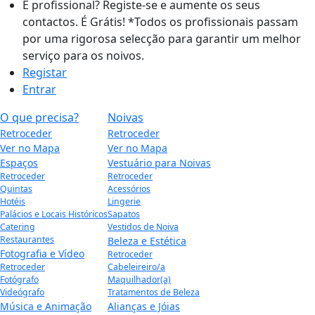
É profissional? Registe-se e aumente os seus
contactos. É Grátis!
*Todos os profissionais passam
por uma rigorosa selecção para garantir um melhor
serviço para os noivos.
Registar
Entrar
O que precisa?
Noivas
Retroceder
Retroceder
Ver no Mapa
Ver no Mapa
Espaços
Vestuário para Noivas
Retroceder
Retroceder
Quintas
Acessórios
Hotéis
Lingerie
Palácios e Locais Históricos
Sapatos
Catering
Vestidos de Noiva
Restaurantes
Beleza e Estética
Fotografia e Vídeo
Retroceder
Retroceder
Cabeleireiro/a
Fotógrafo
Maquilhador(a)
Videógrafo
Tratamentos de Beleza
Música e Animação
Alianças e Jóias