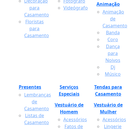
Decoração
Fotógrafo
Animação
para
Videógrafo
Animação
Casamento
de
Floristas
Casamento
para
Banda
Casamento
Coro
Dança
para
Noivos
Dj
Músico
Presentes
Serviços
Tendas para
Especiais
Casamento
Lembranças
de
Vestuário de
Vestuário de
Casamento
Homem
Mulher
Listas de
Acessórios
Acessórios
Casamento
Fatos de
Lingerie