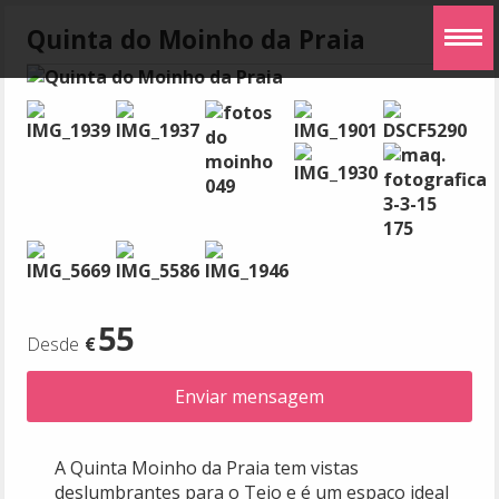
Menu
Quinta do Moinho da Praia
55
€
Enviar mensagem
Apenas
com
A Quinta Moinho da Praia tem vistas
vídeo
deslumbrantes para o Tejo e é um espaço ideal