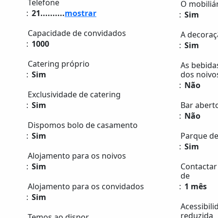
Telefone
O mobiliár
21..........
mostrar
Sim
Capacidade de convidados
A decoraçã
1000
Sim
Catering próprio
As bebida
Sim
dos noivo
Não
Exclusividade de catering
Sim
Bar aberto
Não
Dispomos bolo de casamento
Sim
Parque de
Sim
Alojamento para os noivos
Sim
Contactar
de
Alojamento para os convidados
1 mês
Sim
Acessibil
reduzida
Temos ao dispor