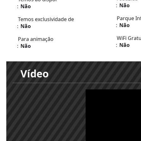
Não
Não
Parque Inf
Temos exclusividade de
Não
Não
WiFi Gratu
Para animação
Não
Não
Vídeo