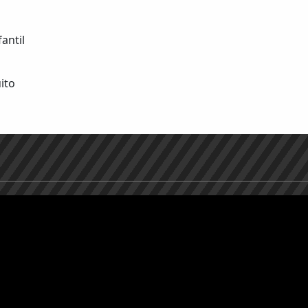
antil
ito