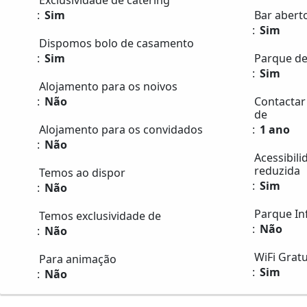
Exclusividade de catering
Sim
Bar aberto
Sim
Dispomos bolo de casamento
Sim
Parque de
Sim
Alojamento para os noivos
Não
Contactar
de
Alojamento para os convidados
1 ano
Não
Acessibil
reduzida
Temos ao dispor
Sim
Não
Parque Inf
Temos exclusividade de
Não
Não
WiFi Gratu
Para animação
Sim
Não