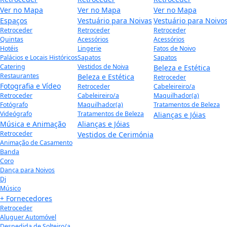
Ver no Mapa
Ver no Mapa
Ver no Mapa
Espaços
Vestuário para Noivas
Vestuário para Noivo
Retroceder
Retroceder
Retroceder
Quintas
Acessórios
Acessórios
Hotéis
Lingerie
Fatos de Noivo
Palácios e Locais Históricos
Sapatos
Sapatos
Catering
Vestidos de Noiva
Beleza e Estética
Restaurantes
Beleza e Estética
Retroceder
Fotografia e Vídeo
Retroceder
Cabeleireiro/a
Retroceder
Cabeleireiro/a
Maquilhador(a)
Fotógrafo
Maquilhador(a)
Tratamentos de Beleza
Videógrafo
Tratamentos de Beleza
Alianças e Jóias
Música e Animação
Alianças e Jóias
Retroceder
Vestidos de Cerimónia
Animação de Casamento
Banda
Coro
Dança para Noivos
Dj
Músico
+ Fornecedores
Retroceder
Aluguer Automóvel
Despedida de Solteiro/a