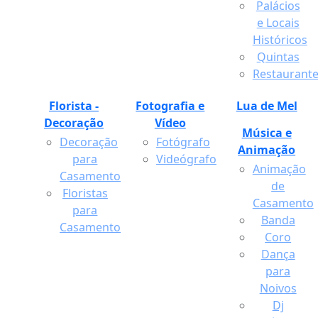
Palácios
e Locais
Históricos
Quintas
Restaurant
Florista -
Fotografia e
Lua de Mel
Decoração
Vídeo
Música e
Decoração
Fotógrafo
Animação
para
Videógrafo
Animação
Casamento
de
Floristas
Casamento
para
Banda
Casamento
Coro
Dança
para
Noivos
Dj