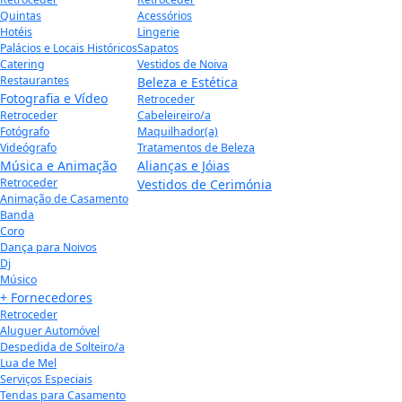
Quintas
Acessórios
Hotéis
Lingerie
Palácios e Locais Históricos
Sapatos
Catering
Vestidos de Noiva
Restaurantes
Beleza e Estética
Fotografia e Vídeo
Retroceder
Retroceder
Cabeleireiro/a
Fotógrafo
Maquilhador(a)
Videógrafo
Tratamentos de Beleza
Música e Animação
Alianças e Jóias
Retroceder
Vestidos de Cerimónia
Animação de Casamento
Banda
Coro
Dança para Noivos
Dj
Músico
+ Fornecedores
Retroceder
Aluguer Automóvel
Despedida de Solteiro/a
Lua de Mel
Serviços Especiais
Tendas para Casamento