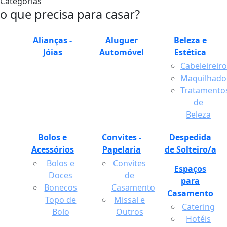
Categorias
o que precisa para casar?
Alianças -
Aluguer
Beleza e
Jóias
Automóvel
Estética
Cabeleireiro
Maquilhador
Tratamento
de
Beleza
Bolos e
Convites -
Despedida
Acessórios
Papelaria
de Solteiro/a
Bolos e
Convites
Espaços
Doces
de
para
Bonecos
Casamento
Casamento
Topo de
Missal e
Catering
Bolo
Outros
Hotéis