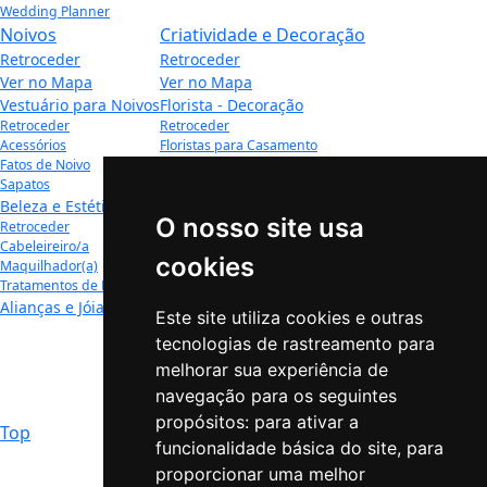
Wedding Planner
Noivos
Criatividade e Decoração
Retroceder
Retroceder
Ver no Mapa
Ver no Mapa
Vestuário para Noivos
Florista - Decoração
Retroceder
Retroceder
Acessórios
Floristas para Casamento
Fatos de Noivo
Decoração para Casamento
Sapatos
Convites - Papelaria
Beleza e Estética
Retroceder
O nosso site usa
Retroceder
Convites de Casamento
Cabeleireiro/a
Missal e Outros
cookies
Maquilhador(a)
Presentes
Tratamentos de Beleza
Retroceder
Alianças e Jóias
Listas de Casamento
Este site utiliza cookies e outras
Lembranças de Casamento
tecnologias de rastreamento para
Bolos e Acessórios
melhorar sua experiência de
Retroceder
Bolos e Doces
navegação para os seguintes
Bonecos Topo de Bolo
propósitos:
para ativar a
Top
funcionalidade básica do site
,
para
proporcionar uma melhor