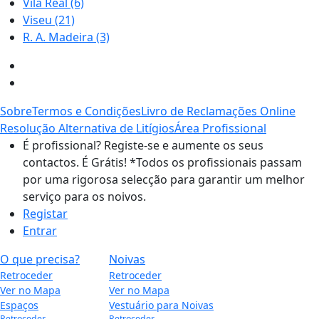
Vila Real
(6)
Viseu
(21)
R. A. Madeira
(3)
Sobre
Termos e Condições
Livro de Reclamações Online
Resolução Alternativa de Litígios
Área Profissional
É profissional? Registe-se e aumente os seus
contactos. É Grátis!
*Todos os profissionais passam
por uma rigorosa selecção para garantir um melhor
serviço para os noivos.
Registar
Entrar
O que precisa?
Noivas
Retroceder
Retroceder
Ver no Mapa
Ver no Mapa
Espaços
Vestuário para Noivas
Retroceder
Retroceder