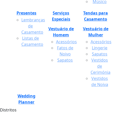
Músico
Presentes
Serviços
Tendas para
Especiais
Casamento
Lembranças
de
Vestuário de
Vestuário de
Casamento
Homem
Mulher
Listas de
Acessórios
Acessórios
Casamento
Fatos de
Lingerie
Noivo
Sapatos
Sapatos
Vestidos
de
Cerimónia
Vestidos
de Noiva
Wedding
Planner
Distritos